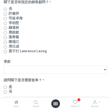
閣下是否有指定的銷售顧問？
*
否
許健祥
司徒卓海
李柏堅
鍾達林
鄧啟銳
葉希蔭
陳瑞江
周日成
梁子行 Lawrence Leong
車款
請問閣下是否需要套車？
*
是
否
請問閣下舊車之品牌及車款為
0
*
Home
Search
Wishlist
Account